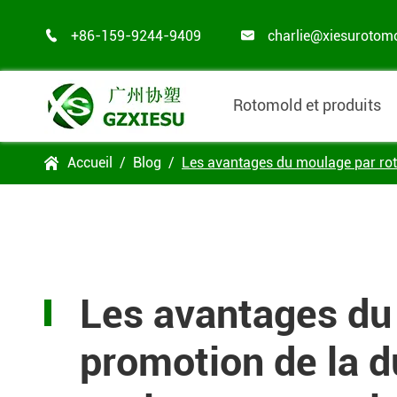
+86-159-9244-9409
charlie@xiesurotom


Rotomold et produits
Accueil
Blog
Les avantages du moulage par rota

Les avantages du 
promotion de la du