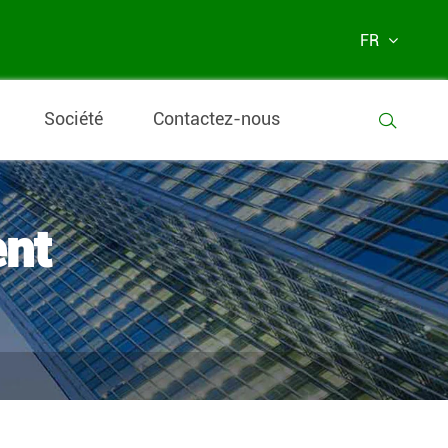
FR
Société
Contactez-nous

ent