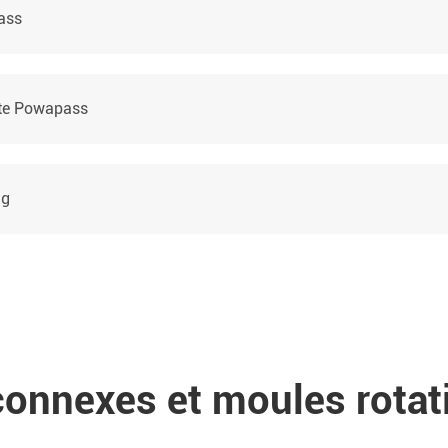
ass
nte Powapass
ng
onnexes et moules rotat