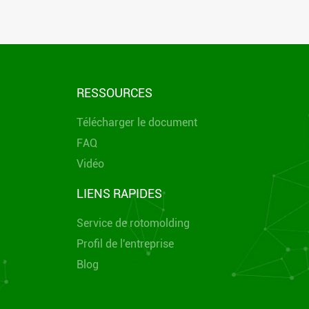
RESSOURCES
Télécharger le document
FAQ
Vidéo
LIENS RAPIDES
Service de rotomolding
Profil de l'entreprise
Blog